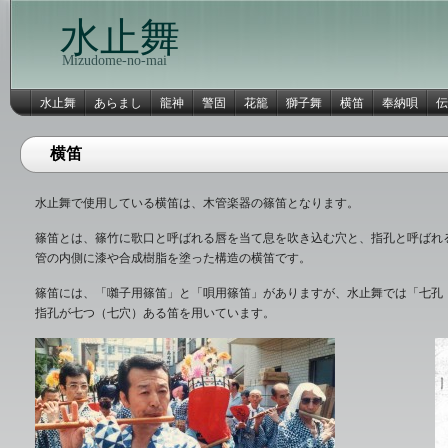
水止舞
Mizudome-no-mai
水止舞
あらまし
龍神
警固
花籠
獅子舞
横笛
奉納唄
伝
横笛
水止舞で使用している横笛は、木管楽器の篠笛となります。
篠笛とは、篠竹に歌口と呼ばれる唇を当て息を吹き込む穴と、指孔と呼ばれ
管の内側に漆や合成樹脂を塗った構造の横笛です。
篠笛には、「囃子用篠笛」と「唄用篠笛」がありますが、水止舞では「七孔
指孔が七つ（七穴）ある笛を用いています。