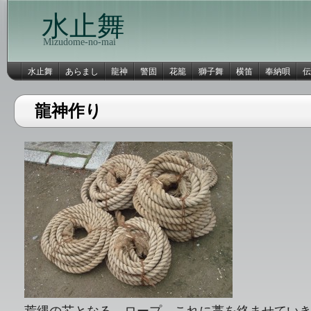
水止舞
Mizudome-no-mai
水止舞
あらまし
龍神
警固
花籠
獅子舞
横笛
奉納唄
伝
龍神作り