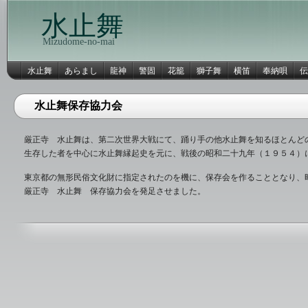
水止舞
Mizudome-no-mai
水止舞
あらまし
龍神
警固
花籠
獅子舞
横笛
奉納唄
伝
水止舞保存協力会
厳正寺 水止舞は、第二次世界大戦にて、踊り手の他水止舞を知るほとんど
生存した者を中心に水止舞縁起史を元に、戦後の昭和二十九年（１９５４）
東京都の無形民俗文化財に指定されたのを機に、保存会を作ることとなり、
厳正寺 水止舞 保存協力会を発足させました。