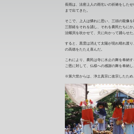
長雨は、法密上人の雨乞いの祈祷をしたせ
まで出てきた。
そこで、上人は憐れに思い、三頭の龍像を
三部経をそれを誦し、それを農民たちにか
法螺貝を吹かせて、天に向かって踊らせた
すると、黒雲は消えて太陽が現れ晴れ渡り
の高徳をたたえ喜んだ。
これにより、農民は寺に水止の舞を奉納す
ご恩に対して、仏様への感謝の舞を奉納し
※第六世からは、浄土真宗に改宗したため