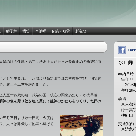
籠
獅子舞
横笛
奉納唄
伝統・継承
所在地
Fac
天皇の頃の住職・第二世法密上人が行った長雨止めの祈祷に由
水止舞
奉納日時
子として生まれ、十八歳より高野山で真言密教を学び、伯父嚴
毎年7月
め、嚴正寺二世を継ぎました。
（202
午後1時
上人五十四歳の頃、武蔵の国（現在の関東あたり）が大旱魃
会場
明神の像を彫り社を建て藁にて龍神のかたちをつくり、七日の
東京都大
浄土真
柳紅山
の三月三日
より数十日間、今度は
交通案内
り、人々は難儀して他国へ逃げる
京浜急