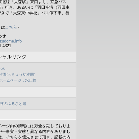
浜東北線「大森駅」東口より、京急バス
崎」行き、あるいは「羽田空港（羽田車
行きで「大森東中学校」バス停下車、徒
くは
こちら
）
わせ
zudome.info
1-4321
シャルリンク
ook
稚園(わきょう幼稚園）
ホームページ：水止舞
海苔のふるさと館
ページ内の情報には万全を期しておりま
が一事実・実態と異なる内容がありまし
は、そちらを優先させて頂き、記載の内