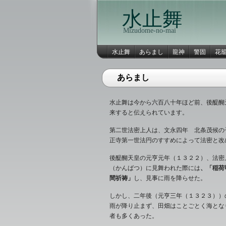
水止舞
Mizudome-no-mai
水止舞
あらまし
龍神
警固
花
あらまし
水止舞は今から六百八十年ほど前、後醍醐
来すると伝えられています。
第二世法密上人は、文永四年 北条茂候の
正寺第一世法円のすすめによって法密と改
後醍醐天皇の元亨元年（１３２２）、法密
（かんばつ）に見舞われた際には
、「稲荷
間祈祷」
し、見事に雨を降らせた。
しかし、二年後（元亨三年（１３２３））
雨が降り止まず、田畑はことごとく海とな
者も多くあった。