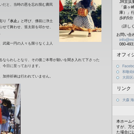
JR京
いだと、当時の恩を忘れ恨む農民
「森ヶ
庫）」
歩約5分
彫り
「水止」
と呼び、佛前に浄土
（詳し
ぶせて舞わせ、笛太鼓を叩かせ、
。
お問い合
info@mi
、武蔵一円の人々も限りなく上人
080-493
オフィ
るならわしとなり、その後ご本尊が願いを聞き入れて下さった
、今日に至っております。
Faceb
和敬幼
、加持祈祷は行われていません。
大田区
リンク
大森 
本ホーム
すが、万
た場合に